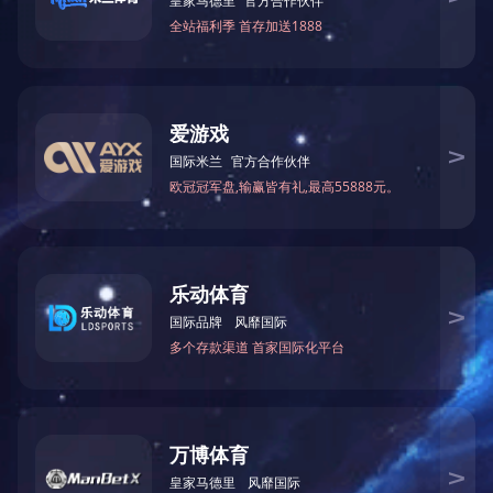
工程案例
进1步详细了解

国内案例
国外案例
关于我们

关于我们
进一个步骤分析

公司简介
千亿官网
荣誉资质
发展历程