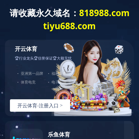
千亿官网
千亿官网-千亿(中国)一站式服务官网
解决方案

解决方案
进一大步掌握

弱电系统建设及智能化系统
信息安全整体解决方案
安全云解决方案