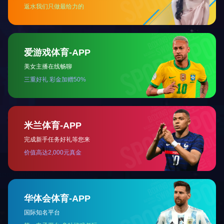
全部分类


暂时没有内容信息显示
请先在网站后台添加数据记录。
千亿官网-千亿(中国)一站式服务官网
解决方案
弱电系统建设及智能化系统
信息安全整体解决方案
安全云解
决方案
安全无线网络建设方案
智能化机房建设及动环监测
分
支组网及移动办公
智能化组网解决方案
新闻资讯
千亿官网
行业新闻
工程案例
国内案例
国外案例
关于我们
公司简介
千亿官网
荣誉资质
发展历程
合作品牌
联系我们
腾展讯息新材料技术股权较少厂家
服務电活：