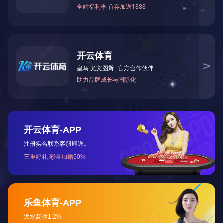
合作品牌
联系我们
020-87566596
新闻资讯
您现在的位置：
千亿官网-千亿(中国)一站式服务官网
>
房产资讯房产资讯
>
公司的文章
>
控制器化计算配电室与民俗计算配电室其别是什么地方？
新闻资讯