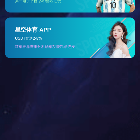


模块化机房与传统机房区别有哪些？
模块化机房与传统机房区别有
哪些？
【内容梗概形容】
今天咱们就聊一聊它们之间的灵活性及可靠
性和节能效果。下面是工程师为我们测算出来的一个模拟结果
显示。话不多说，看两者之间的对比。（1）灵活性：行级空
调匹配数据中心演进，支持高密度及混合部署。结论：行级空
调是一种面向未来的解决方案（2）灵活性：行级空调可实现
按需部署,实现平滑扩容
归类：
千亿官网
我们：
因素：