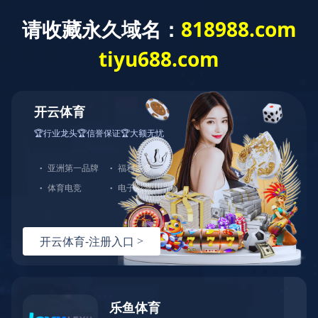
千亿官网
千亿官网-千亿(中国)一站式服务官网
解决方案

解决方案
进一个步骤熟悉

弱电系统建设及智能化系统
信息安全整体解决方案
安全云解决方案