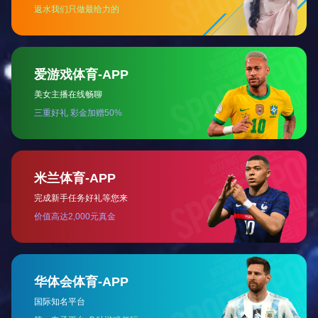
资讯分类


模块化机房与传统机房区别有
哪些？
区分：
千亿官网
做者：
原因：
披露事件：2022-05-10
造访量：0
【慨括陈述】
今天咱们就聊一聊它们之间的灵活性及可靠性和
节能效果。下面是工程师为我们测算出来的一个模拟结果显
示。话不多说，看两者之间的对比。（1）灵活性：行级空调
匹配数据中心演进，支持高密度及混合部署。结论：行级空调
是一种面向未来的解决方案（2）灵活性：行级空调可实现按
需部署,实现平滑扩容